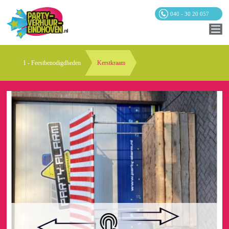
040 - 30 20 057
1 - Feestbenodigdheden
Kerstkraam