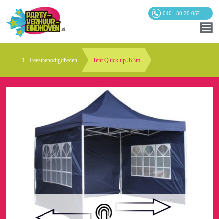
040 - 30 20 057
1 - Feestbenodigdheden
Tent Quick up 3x3m