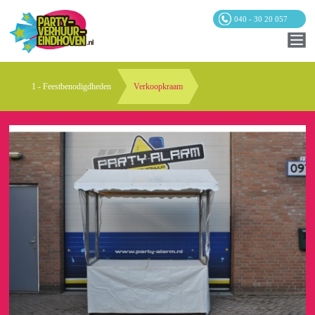
040 - 30 20 057
1 - Feestbenodigdheden
Verkoopkraam