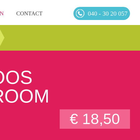
040 - 30 20 057
EN
CONTACT
OOS
ROOM
€ 18,50