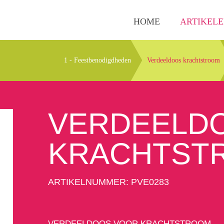
HOME
ARTIKEL
1 - Feestbenodigdheden
Verdeeldoos krachtstroom
VERDEELD
KRACHTST
ARTIKELNUMMER: PVE0283
VERDEELDOOS VOOR KRACHTSTROOM.